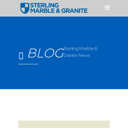
HOME
PRODUCTOS
CUARZO
GRANITO
BLOG
Sterling Marble &
Granite News
MÁRMOL
ACCESORIOS
SERVICIOS
NUESTROS PROCESOS
PERFILES Y FABRICACIONES
GALERÍAS