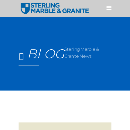
HOME
PRODUCTOS
CUARZO
GRANITO
BLOG
Sterling Marble &
Granite News
MÁRMOL
ACCESORIOS
SERVICIOS
NUESTROS PROCESOS
PERFILES Y FABRICACIONES
GALERÍAS