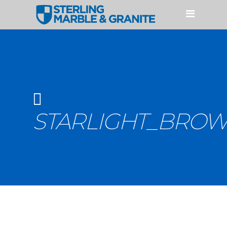
HOME
PRODUCTOS
CUARZO
GRANITO
MÁRMOL
STARLIGHT_BRO
ACCESORIOS
SERVICIOS
NUESTROS PROCESOS
PERFILES Y FABRICACIONES
GALERÍAS