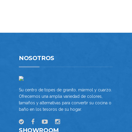
TOPES DE COCINA
TOPES DE BAÑO
PROYECTOS COMERCIALES
NOSOTROS
INFORMACiÓN DE CONTACTO
NOSOTROS
VENTAS COMERCIALES
COMPROMISO AMBIENTAL
Su centro de topes de granito, mármol y cuarzo.
BLOG
Ofrecemos una amplia variedad de colores,
tamaños y alternativas para convertir su cocina o
SOLICITE INFORMACIÓN
baño en los tesoros de su hogar.
PREPARE ESTIMADO
SHOWROOM