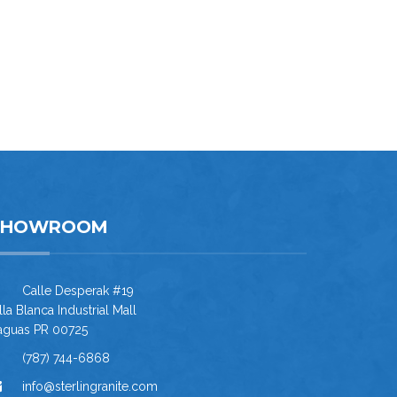
SHOWROOM
Calle Desperak #19
lla Blanca Industrial Mall
aguas PR 00725
(787) 744-6868
info@sterlingranite.com