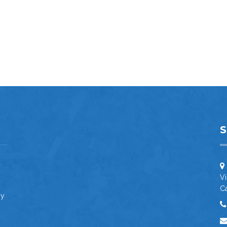
Vi
C
 y