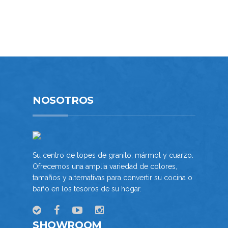
TOPES DE COCINA
TOPES DE BAÑO
PROYECTOS COMERCIALES
NOSOTROS
INFORMACiÓN DE CONTACTO
NOSOTROS
VENTAS COMERCIALES
COMPROMISO AMBIENTAL
Su centro de topes de granito, mármol y cuarzo.
BLOG
Ofrecemos una amplia variedad de colores,
tamaños y alternativas para convertir su cocina o
SOLICITE INFORMACIÓN
baño en los tesoros de su hogar.
PREPARE ESTIMADO
SHOWROOM