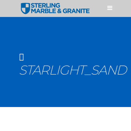
HOME
PRODUCTOS
CUARZO
GRANITO
MÁRMOL
STARLIGHT_SAND
ACCESORIOS
SERVICIOS
NUESTROS PROCESOS
PERFILES Y FABRICACIONES
GALERÍAS