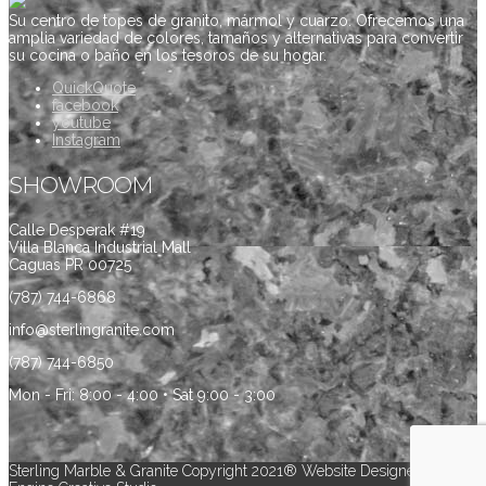
Su centro de topes de granito, mármol y cuarzo. Ofrecemos una
amplia variedad de colores, tamaños y alternativas para convertir
su cocina o baño en los tesoros de su hogar.
QuickQuote
facebook
youtube
Instagram
SHOWROOM
Calle Desperak #19
Villa Blanca Industrial Mall
Caguas PR 00725
(787) 744-6868
info@sterlingranite.com
(787) 744-6850
Mon - Fri: 8:00 - 4:00 • Sat 9:00 - 3:00
Sterling Marble & Granite Copyright 2021® Website Designed by