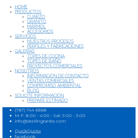
HOME
PRODUCTOS
CUARZO
GRANITO
MÁRMOL
ACCESORIOS
SERVICIOS
NUESTROS PROCESOS
PERFILES Y FABRICACIONES
GALERÍAS
TOPES DE COCINA
TOPES DE BAÑO
PROYECTOS COMERCIALES
NOSOTROS
INFORMACiÓN DE CONTACTO
VENTAS COMERCIALES
COMPROMISO AMBIENTAL
BLOG
SOLICITE INFORMACIÓN
PREPARE ESTIMADO
(787) 744 6868
M-F: 8:00 - 4:00 • Sat: 9:00 - 3:00
info@sterlingranite.com
QuickQuote
facebook