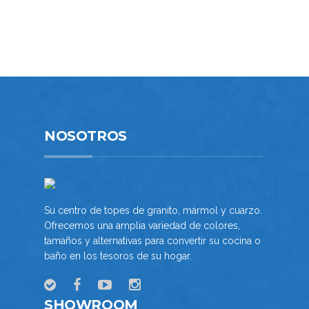
TOPES DE COCINA
TOPES DE BAÑO
PROYECTOS COMERCIALES
NOSOTROS
INFORMACiÓN DE CONTACTO
NOSOTROS
VENTAS COMERCIALES
COMPROMISO AMBIENTAL
Su centro de topes de granito, mármol y cuarzo.
BLOG
Ofrecemos una amplia variedad de colores,
tamaños y alternativas para convertir su cocina o
SOLICITE INFORMACIÓN
baño en los tesoros de su hogar.
PREPARE ESTIMADO
SHOWROOM