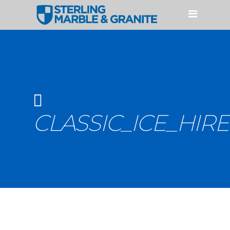
HOME
PRODUCTOS
CUARZO
GRANITO
MÁRMOL
CLASSIC_ICE_HIRE
ACCESORIOS
SERVICIOS
NUESTROS PROCESOS
PERFILES Y FABRICACIONES
GALERÍAS