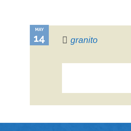
MAY
14
granito