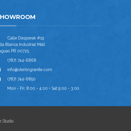
SHOWROOM
Calle Desperak #19
lla Blanca Industrial Mall
aguas PR 00725
(787) 744-6868
info@sterlingranite.com
(787) 744-6850
Mon - Fri: 8:00 - 4:00 • Sat 9:00 - 3:00
e Studio
.