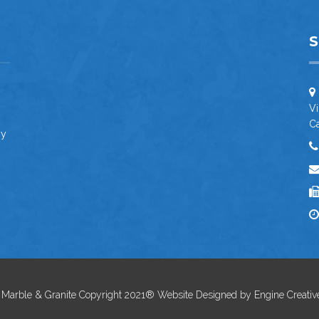
Vi
C
 y
g Marble & Granite Copyright 2021® Website Designed by
Engine Creativ